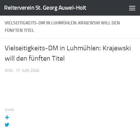
Reiterverein St. Georg Auwel-Holt
Zum Inhalt springen
VIELSEITIGKEITS-DM IN LUHMÜHLEN: KRAJEWSKI WILL DEN
FÜNFTEN TITEL
Vielseitigkeits-DM in Luhmühlen: Krajewski
will den fünften Titel
VON
·
17. JUNI 2026
SHARE