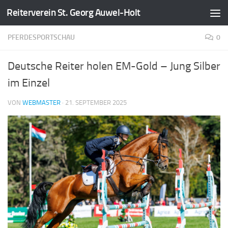
Reiterverein St. Georg Auwel-Holt
Zum Inhalt springen
PFERDESPORTSCHAU
0
Deutsche Reiter holen EM-Gold – Jung Silber
im Einzel
VON
WEBMASTER
·
21. SEPTEMBER 2025