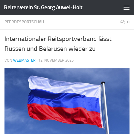
Reiterverein St. Georg Auwel-Holt
Zum Inhalt springen
PFERDESPORTSCHAU
0
Internationaler Reitsportverband lässt
Russen und Belarusen wieder zu
VON
WEBMASTER
·
12. NOVEMBER 2025